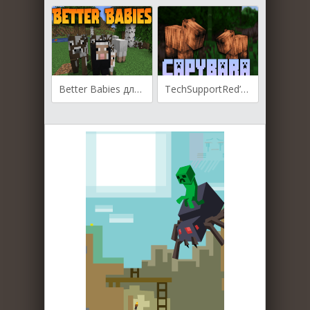
Better Babies для Майнкрафт [1.20.6, 1.20.5, 1.20.4]
TechSupportRed’s Capybara для Майнкрафт [1.19.2, 1.18.2]