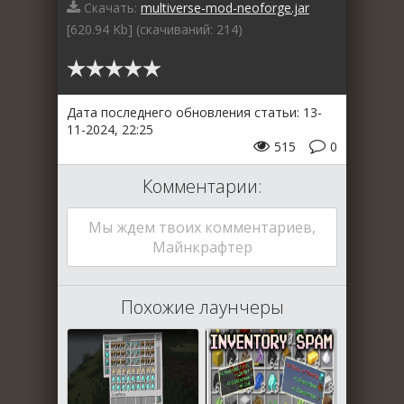
Скачать:
multiverse-mod-neoforge.jar
[620.94 Kb] (cкачиваний: 214)
Дата последнего обновления статьи: 13-
11-2024, 22:25
515
0
Комментарии:
Мы ждем твоих комментариев,
Майнкрафтер
Похожие лаунчеры