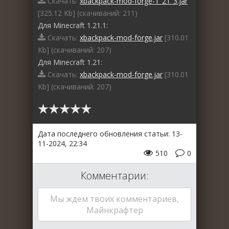
Скачать:
xbackpack-mod-forge-1_21_3.jar
[325.12 Kb] (cкачиваний: 211)
Для Minecraft 1.21.1:
Скачать:
xbackpack-mod-forge.jar
[310.01
Kb] (cкачиваний: 207)
Для Minecraft 1.21:
Скачать:
xbackpack-mod-forge.jar
[310.01
Kb] (cкачиваний: 207)
Дата последнего обновления статьи: 13-
11-2024, 22:34
510
0
Комментарии:
Мы ждем твоих комментариев,
Майнкрафтер