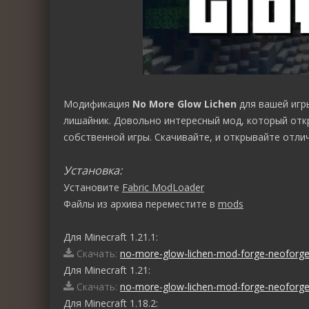
Модификация
No More Glow Lichen
для вашей игр
лишайник. Довольно интересный мод, который отк
собственной игры. Скачивайте, и открывайте отли
Установка:
Установите
Fabric ModLoader
Файлы из архива переместите в
mods
Для Minecraft 1.21.1:
Скачать:
no-more-glow-lichen-mod-forge-neoforge-f
Для Minecraft 1.21:
Скачать:
no-more-glow-lichen-mod-forge-neoforge-f
Для Minecraft 1.18.2: