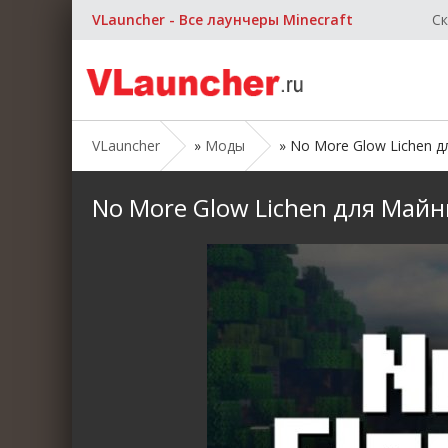
VLauncher - Все лаунчеры Minecraft
Ск
VLauncher
»
Моды
» No More Glow Lichen для
No More Glow Lichen для Майнкр