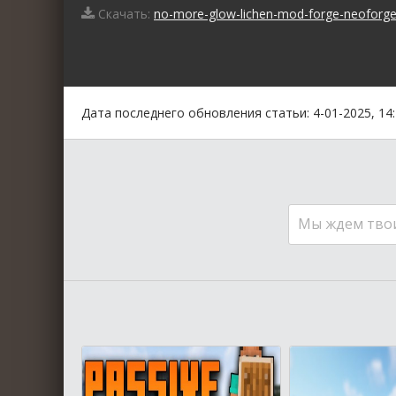
Скачать:
no-more-glow-lichen-mod-forge-neoforge-f
0
1
2
3
4
5
Дата последнего обновления статьи: 4-01-2025, 14
Мы ждем тво