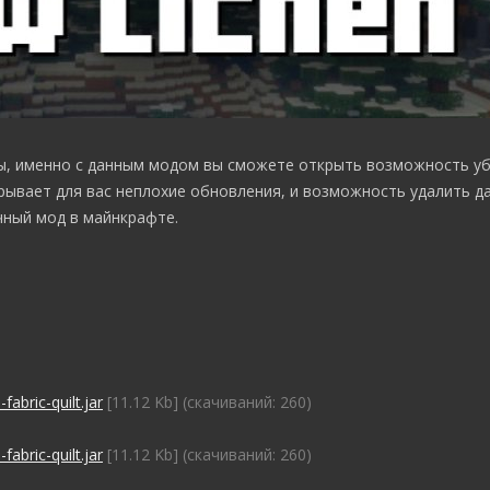
ы, именно с данным модом вы сможете открыть возможность у
рывает для вас неплохие обновления, и возможность удалить да
чный мод в майнкрафте.
abric-quilt.jar
[11.12 Kb] (cкачиваний: 260)
abric-quilt.jar
[11.12 Kb] (cкачиваний: 260)