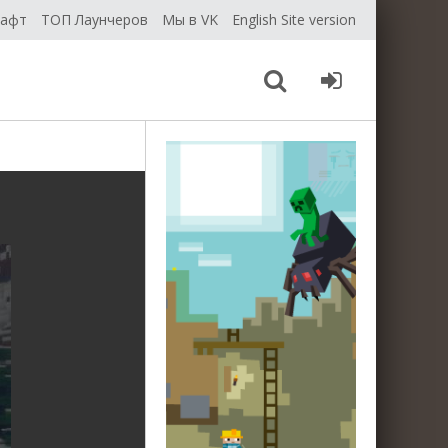
рафт
ТОП Лаунчеров
Мы в VK
English Site version