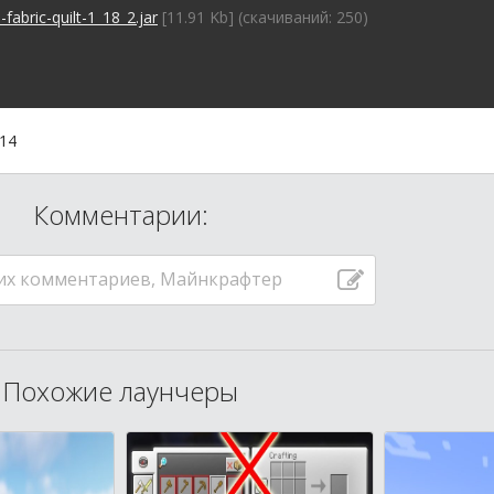
abric-quilt-1_18_2.jar
[11.91 Kb] (cкачиваний: 250)
:14
Комментарии:
их комментариев, Майнкрафтер
Похожие лаунчеры