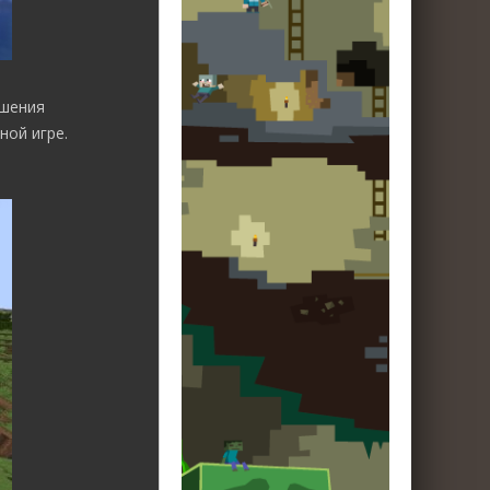
ышения
ной игре.