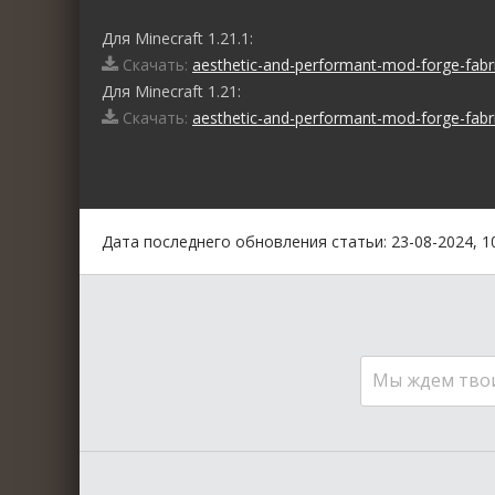
Для Minecraft 1.21.1:
Скачать:
aesthetic-and-performant-mod-forge-fabric
Для Minecraft 1.21:
Скачать:
aesthetic-and-performant-mod-forge-fabric
0
1
2
3
4
5
Дата последнего обновления статьи: 23-08-2024, 1
Мы ждем тво