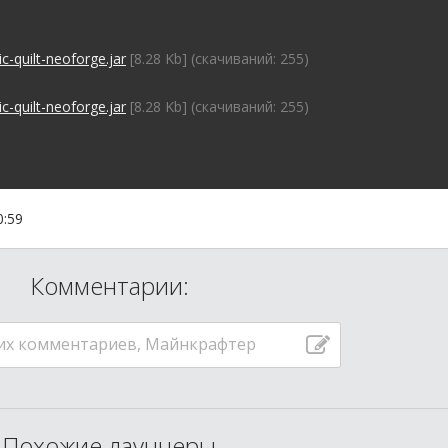
-quilt-neoforge.jar
[8.28 Kb] (cкачиваний: 255)
-quilt-neoforge.jar
[8.28 Kb] (cкачиваний: 255)
0:59
Комментарии:
их комментариев, Майнкрафтер
Похожие лаунчеры