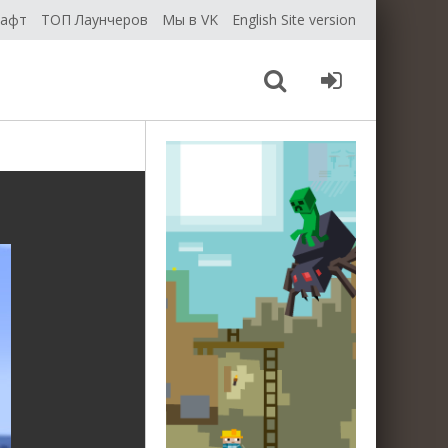
рафт
ТОП Лаунчеров
Мы в VK
English Site version