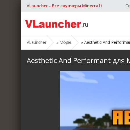
VLauncher - Все лаунчеры Minecraft
Ск
VLauncher
»
Моды
» Aesthetic And Performan
Aesthetic And Performant для М