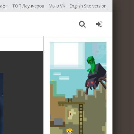
рафт
ТОП Лаунчеров
Мы в VK
English Site version