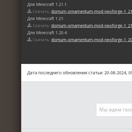
Для Minecraft 1.21.1:
Скачать:
domum-ornamentum-mod-neoforge-1_21_
Для Minecraft 1.21:
Скачать:
domum-ornamentum-mod-neoforge-1_21.
Для Minecraft 1.20.4:
Скачать:
domum-ornamentum-mod-neoforge-1_20_
0
1
2
3
4
5
Дата последнего обновления статьи: 20-08-2024, 0
Мы ждем тво