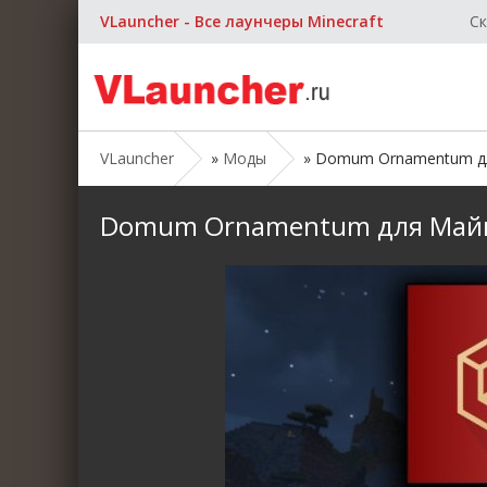
VLauncher - Все лаунчеры Minecraft
Ск
VLauncher
»
Моды
» Domum Ornamentum для 
Domum Ornamentum для Майнкра