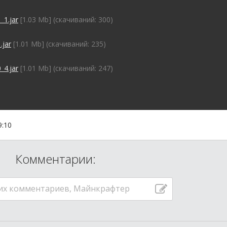
1.jar
[1.03 Mb] (cкачиваний: 300)
jar
[1.01 Mb] (cкачиваний: 235)
4.jar
[1.01 Mb] (cкачиваний: 247)
9:10
Комментарии:
их комментариев, Майнкрафтер