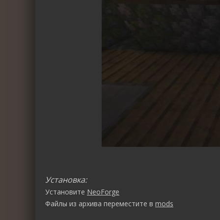
Установка:
Установите
NeoForge
Файлы из архива переместите в
mods