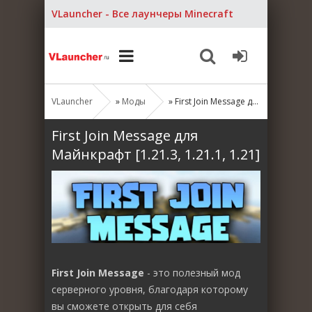
VLauncher - Все лаунчеры Minecraft
VLauncher
»
Моды
» First Join Message для Майнкрафт [1.21.3, 1.21.1, 1.21]
First Join Message для
Майнкрафт [1.21.3, 1.21.1, 1.21]
First Join Message
- это полезный мод
серверного уровня, благодаря которому
вы сможете открыть для себя