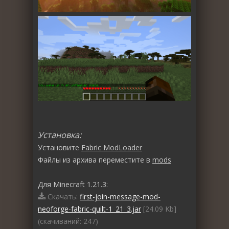
Установка:
Установите
Fabric ModLoader
Файлы из архива переместите в
mods
Для Minecraft 1.21.3:
Скачать:
first-join-message-mod-
neoforge-fabric-quilt-1_21_3.jar
[24.09 Kb]
(cкачиваний: 247)