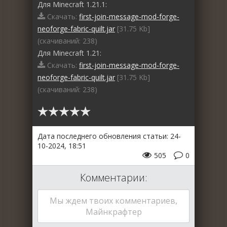
Для Minecraft 1.21.1:
Скачать:
first-join-message-mod-forge-
neoforge-fabric-quilt.jar
[31.75 Kb]
(cкачиваний: 238)
Для Minecraft 1.21:
Скачать:
first-join-message-mod-forge-
neoforge-fabric-quilt.jar
[31.75 Kb]
(cкачиваний: 238)
Дата последнего обновления статьи: 24-
10-2024, 18:51
505
0
Комментарии:
Мы ждем твоих комментариев,
Майнкрафтер