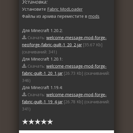
Установка:
Установите
Fabric ModLoader
Файлы из архива переместите в
mods
Для Minecraft 1.20.2:
Скачать:
welcome-message-mod-forge-
neoforge-fabric-quilt-1_20_2.jar
[35.67 Kb]
(cкачиваний: 341)
Для Minecraft 1.20.1:
Скачать:
welcome-message-mod-forge-
fabric-quilt-1_20_1.jar
[26.73 Kb] (cкачиваний:
346)
Для Minecraft 1.19.4:
Скачать:
welcome-message-mod-forge-
fabric-quilt-1_19_4.jar
[26.78 Kb] (cкачиваний:
341)