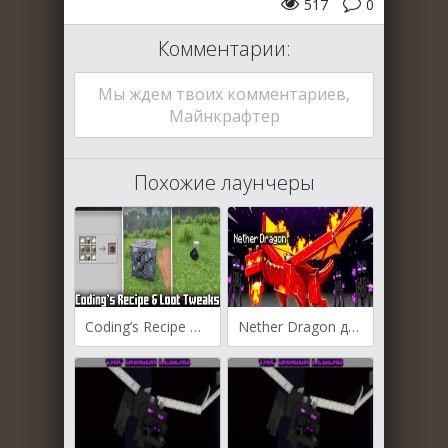
517
0
Комментарии:
Мы ждем твоих комментариев,
Майнкрафтер
Похожие лаунчеры
Coding’s Recipe & Loot Tweaks для Майнкрафт [1.20.4, 1.20.1]
Nether Dragon для Майнкрафт [1.19.2, 1.18.2, 1.17.1]