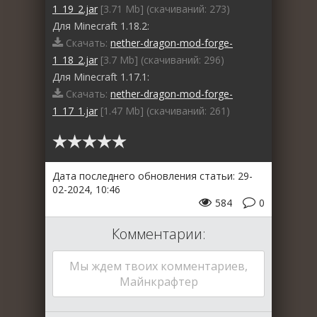
1_19_2.jar
[3.71 Mb] (cкачиваний: 273)
Для Minecraft 1.18.2:
Скачать:
nether-dragon-mod-forge-
1_18_2.jar
[3.7 Mb] (cкачиваний: 296)
Для Minecraft 1.17.1:
Скачать:
nether-dragon-mod-forge-
1_17_1.jar
[1.47 Mb] (cкачиваний: 261)
Дата последнего обновления статьи: 29-
02-2024, 10:46
584
0
Комментарии:
Мы ждем твоих комментариев,
Майнкрафтер