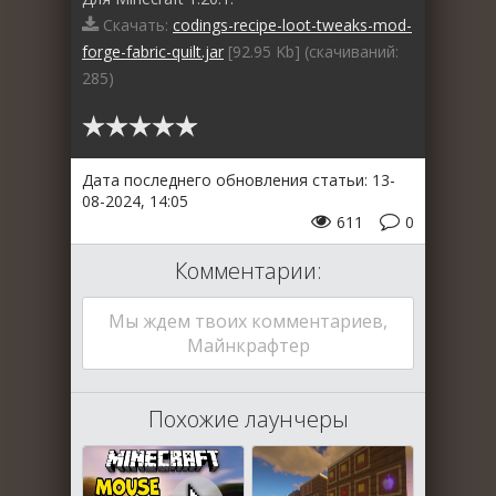
Скачать:
codings-recipe-loot-tweaks-mod-
forge-fabric-quilt.jar
[92.95 Kb] (cкачиваний:
285)
Дата последнего обновления статьи: 13-
08-2024, 14:05
611
0
Комментарии:
Мы ждем твоих комментариев,
Майнкрафтер
Похожие лаунчеры