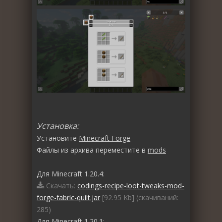
Установка:
Установите
Minecraft Forge
Файлы из архива переместите в
mods
Для Minecraft 1.20.4:
Скачать:
codings-recipe-loot-tweaks-mod-
forge-fabric-quilt.jar
[92.95 Kb] (cкачиваний:
285)
Для Minecraft 1.20.1: