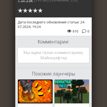
1_20_2.jar
[5.43 Mb] (cкачиваний: 253)
Дата последнего обновления статьи: 24-
07-2024, 19:24
610
0
Комментарии:
Мы ждем твоих комментариев,
Майнкрафтер
Похожие лаунчеры