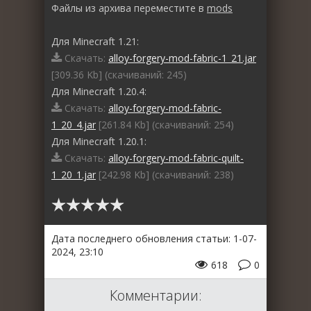
Файлы из архива переместите в
mods
Для Minecraft 1.21:
Скачать:
alloy-forgery-mod-fabric-1_21.jar
[309.36 Kb] (cкачиваний: 245)
Для Minecraft 1.20.4:
Скачать:
alloy-forgery-mod-fabric-
1_20_4.jar
[261.84 Kb] (cкачиваний: 254)
Для Minecraft 1.20.1:
Скачать:
alloy-forgery-mod-fabric-quilt-
1_20_1.jar
[242.98 Kb] (cкачиваний: 238)
Дата последнего обновления статьи: 1-07-
2024, 23:10
618
0
Комментарии: