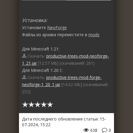
Установка:
Установите
NeoForge
Файлы из архива переместите в
mods
Для Minecraft 1.21:
Скачать:
productive-trees-mod-neoforge-
1_21.jar
[12.57 Mb] (cкачиваний: 261)
Для Minecraft 1.20.1:
Скачать:
productive-trees-mod-forge-
neoforge-1_20_1.jar
[14.02 Mb] (cкачиваний:
252)
Дата последнего обновления статьи: 15-
07-2024, 15:22
638
0