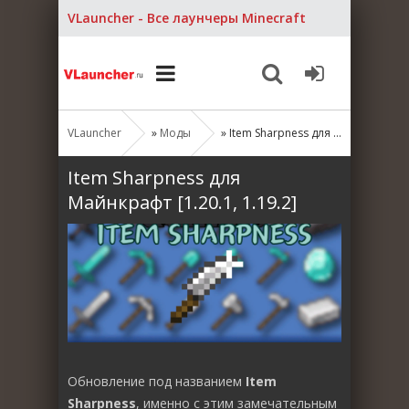
VLauncher - Все лаунчеры Minecraft
VLauncher
»
Моды
» Item Sharpness для Майнкрафт [1.20.1, 1.19.2]
Item Sharpness для
Майнкрафт [1.20.1, 1.19.2]
Обновление под названием
Item
Sharpness
, именно с этим замечательным