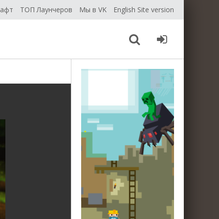
рафт
ТОП Лаунчеров
Мы в VK
English Site version