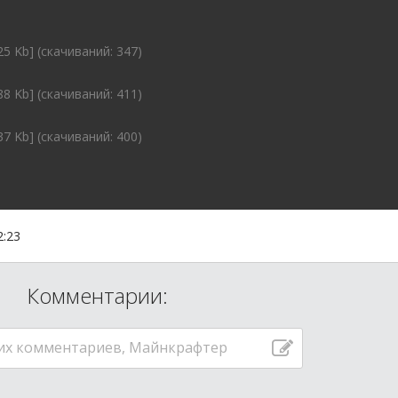
25 Kb] (cкачиваний: 347)
88 Kb] (cкачиваний: 411)
37 Kb] (cкачиваний: 400)
2:23
Комментарии:
их комментариев, Майнкрафтер