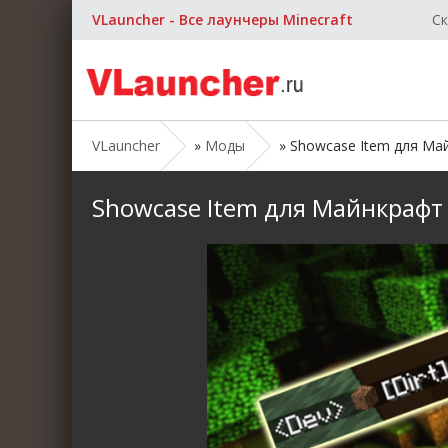
VLauncher - Все лаунчеры Minecraft
Ск
VLauncher
»
Моды
» Showcase Item для Майнк
Showcase Item для Майнкрафт [1