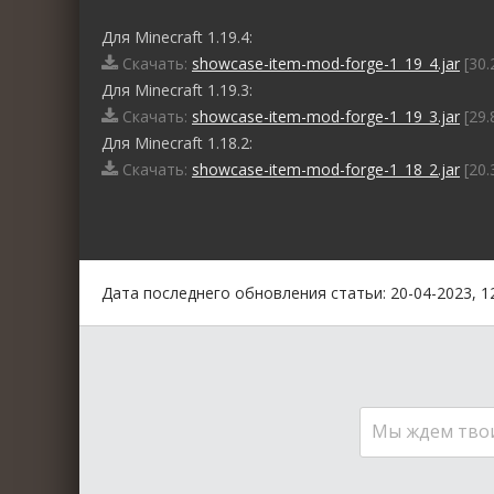
Для Minecraft 1.19.4:
Скачать:
showcase-item-mod-forge-1_19_4.jar
[30.
Для Minecraft 1.19.3:
Скачать:
showcase-item-mod-forge-1_19_3.jar
[29.
Для Minecraft 1.18.2:
Скачать:
showcase-item-mod-forge-1_18_2.jar
[20.
0
1
2
3
4
5
Дата последнего обновления статьи: 20-04-2023, 1
Мы ждем тво