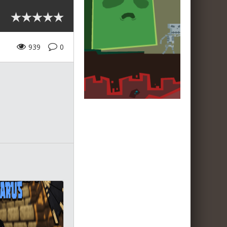
939
0