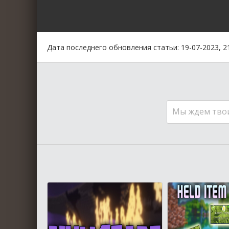
0
1
2
3
4
5
Дата последнего обновления статьи: 19-07-2023, 2
Мы ждем тво