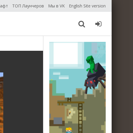
рафт
ТОП Лаунчеров
Мы в VK
English Site version