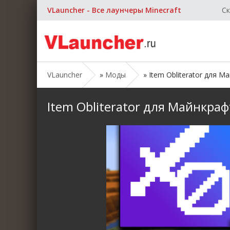
VLauncher - Все лаунчеры Minecraft
Ск
VLauncher
»
Моды
» Item Obliterator для Ма
Item Obliterator для Майнкрафт