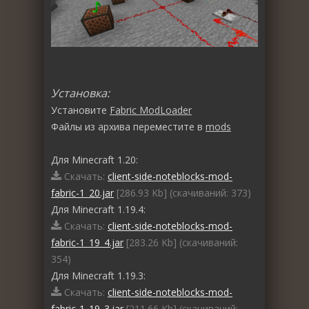
Установка:
Установите
Fabric ModLoader
Файлы из архива переместите в
mods
Для Minecraft 1.20:
Скачать:
client-side-noteblocks-mod-
fabric-1_20.jar
[286.93 Kb] (cкачиваний: 373)
Для Minecraft 1.19.4:
Скачать:
client-side-noteblocks-mod-
fabric-1_19_4.jar
[283.26 Kb] (cкачиваний:
354)
Для Minecraft 1.19.3:
Скачать:
client-side-noteblocks-mod-
fabric-1_19_3.jar
[211.66 Kb] (cкачиваний: