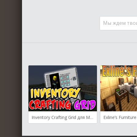
Мы ждем тво
Inventory Crafting Grid для Майнкрафт [1.20.1, 1.19.4, 1.18.2]