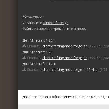
Установка:
Установите
Minecraft Forge
Файлы из архива переместите в
mods
Для Minecraft 1.20.1:
Скачать:
client-crafting-mod-forge.jar
[9.77 Kb] (cк
Для Minecraft 1.20:
Скачать:
client-crafting-mod-forge.jar
[9.77 Kb] (cк
Для Minecraft 1.19.4:
Скачать:
client-crafting-mod-forge-1_19_4.jar
[9.79 
0
1
2
3
4
5
Дата последнего обновления статьи: 22-07-2023, 1