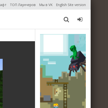
рафт
ТОП Лаунчеров
Мы в VK
English Site version