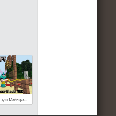
ToLaserBlade для Майнкрафт [1.16.1, 1.15.2, 1.14.4, 1.12.2]