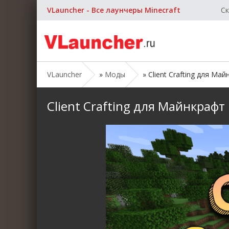
VLauncher - Все лаунчеры Minecraft
Ск
VLauncher
»
Моды
» Client Crafting для Майн
Client Crafting для Майнкрафт [