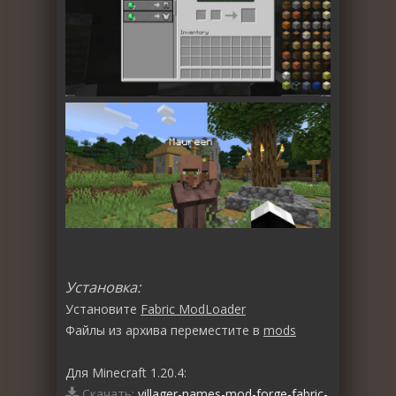
Установка:
Установите
Fabric ModLoader
Файлы из архива переместите в
mods
Для Minecraft 1.20.4:
Скачать:
villager-names-mod-forge-fabric-