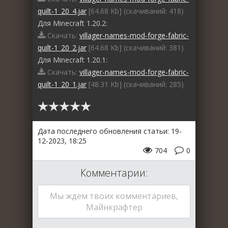
quilt-1_20_4.jar
[64.68 Kb] (cкачиваний: 418)
Для Minecraft 1.20.2:
Скачать:
villager-names-mod-forge-fabric-
quilt-1_20_2.jar
[64.68 Kb] (cкачиваний: 381)
Для Minecraft 1.20.1:
Скачать:
villager-names-mod-forge-fabric-
quilt-1_20_1.jar
[48.31 Kb] (cкачиваний: 285)
Дата последнего обновления статьи: 19-
12-2023, 18:25
704
0
Комментарии:
Мы ждем твоих комментариев,
Майнкрафтер