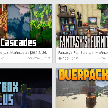
Cascades для Майнкрафт [26.1.2, 26.1.1, 26.1]
150
0
7-05-2026, 17:09
0
7-05-20