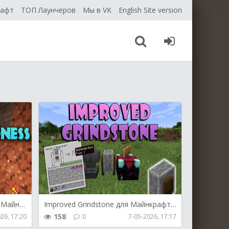
рафт
ТОП Лаунчеров
Мы в VK
English Site version
Variable Spawner Hardness для Майнкрафт [26.1.2, 26.1.1, 26.1]
Improved Grindstone для Майнкрафт [26.1.2, 26.1.1, 26.1]
158
26, 17:20
0
7-05-2026, 17:17