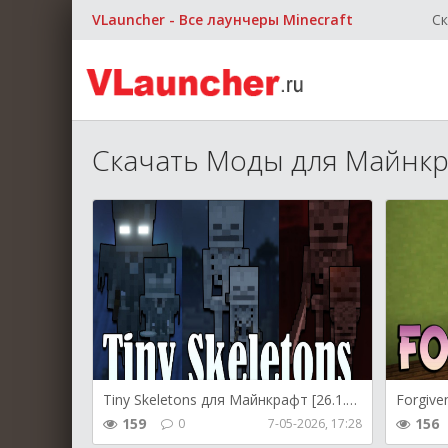
VLauncher - Все лаунчеры Minecraft
Ск
Скачать Моды для Майнкр
Tiny Skeletons для Майнкрафт [26.1.2, 26.1.1, 26.1]
159
156
0
7-05-2026, 17:28