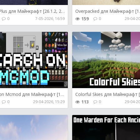
HitBox Plus для Майнкрафт [26.1.2, 26.1.1, 26.1]
159
0
7-05-2026, 16:59
0
29-04-20
Search on Mcmod для Майнкрафт [1.21.11, 1.21.10, 1.21.9]
113
0
29-04-2026, 15:29
0
29-04-20