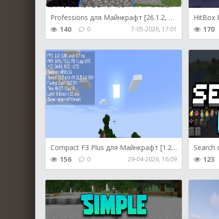
Professions для Майнкрафт [26.1.2, 26.1.1, 26.1]
140
170
0
7-05-2026, 17:01
Compact F3 Plus для Майнкрафт [1.21.11, 1.21.10, 1.21.9]
156
123
0
29-04-2026, 16:09