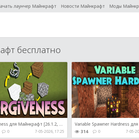
ачать лаунчер Майнкрафт
Новости Майнкрафт
Моды Майнк
афт бесплатно
Forgiveness для Майнкрафт [26.1.2, 26.1.1, 26.1]
314
0
7-05-2026, 17:25
0
7-05-20