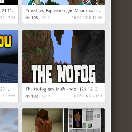
Bind Pizzeria для Майнкрафт [1.21.11, 1.21.10, 1.21.9]
Crossbow Expansion для Майнкрафт [1.21.11, 1.21.10, 1.12.9]
103
26, 17:08
0
16-06-2026, 17:06
Zhipeiweidu для Майнкрафт [1.20.1, 1.20]
The Nofog для Майнкрафт [26.1.2, 26.1.1, 26.1]
102
26, 16:55
0
10-06-2026, 20:59