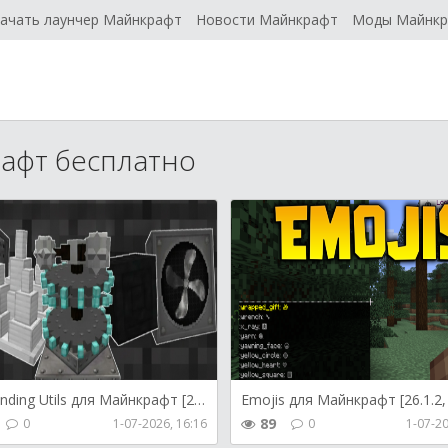
ачать лаунчер Майнкрафт
Новости Майнкрафт
Моды Майнк
афт бесплатно
Mob Grinding Utils для Майнкрафт [26.2, 26.1.2]
89
0
1-07-2026, 16:16
0
1-07-20