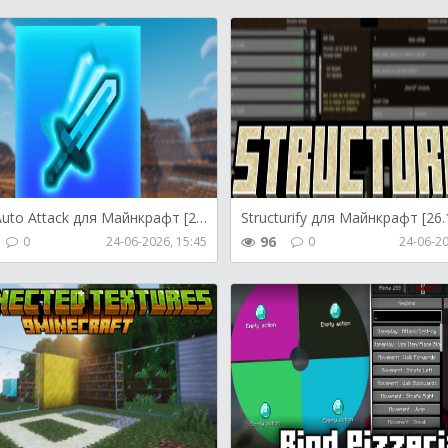
Toro’s Auto Attack для Майнкрафт [26.1.2, 26.1.1, 26.1]
96
0
24-06-2026, 15:45
0
24-06-20