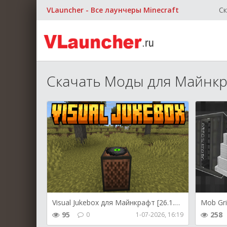
VLauncher - Все лаунчеры Minecraft
Ск
Скачать Моды для Майнкр
Visual Jukebox для Майнкрафт [26.1.2, 26.1.1, 26.1]
95
258
0
1-07-2026, 16:19