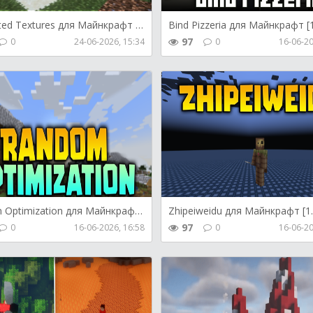
Connected Textures для Майнкрафт [26.2, 26.1.2]
97
0
24-06-2026, 15:34
0
16-06-20
Random Optimization для Майнкрафт [1.20.6, 1.20.5, 1.20.4]
97
0
16-06-2026, 16:58
0
16-06-20