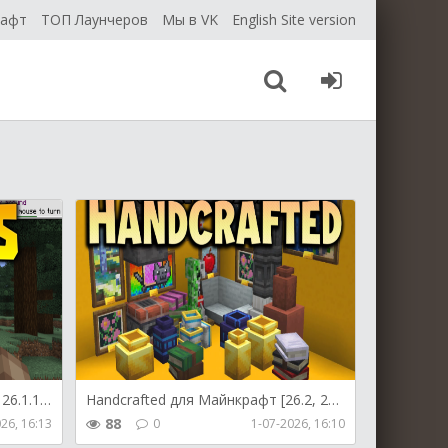
рафт
ТОП Лаунчеров
Мы в VK
English Site version
Emojis для Майнкрафт [26.1.2, 26.1.1, 26.1]
Handcrafted для Майнкрафт [26.2, 26.1.2]
88
26, 16:13
0
1-07-2026, 16:10