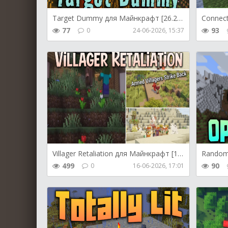
Target Dummy для Майнкрафт [26.2, 26.1.2]
77
93
0
24-06-2026, 15:37
Villager Retaliation для Майнкрафт [1.21.1, 1.21]
499
90
0
16-06-2026, 17:01