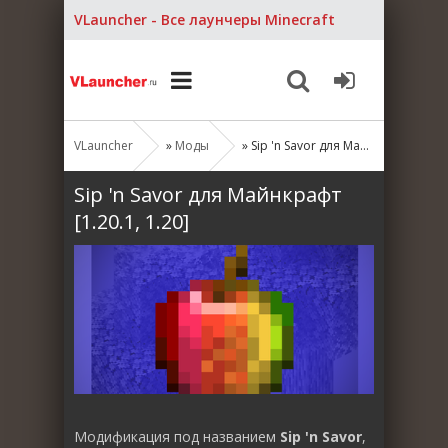
VLauncher - Все лаунчеры Minecraft
VLauncher
»
Моды
» Sip 'n Savor для Майнкрафт [1.20.1, 1.20]
Sip 'n Savor для Майнкрафт
[1.20.1, 1.20]
Модификация под названием
Sip 'n Savor
,