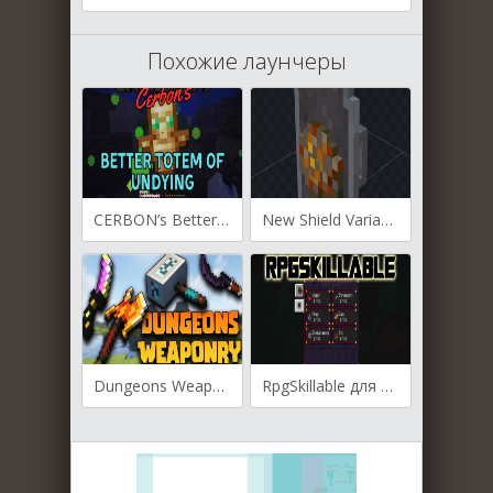
Похожие лаунчеры
CERBON’s Better Totem of Undying для Майнкрафт [1.20.2, 1.20.1, 1.19.4]
New Shield Variants для Майнкрафт [1.20.1, 1.20]
Dungeons Weaponry для Майнкрафт [1.20.1, 1.19.4]
RpgSkillable для Майнкрафт 1.19.2