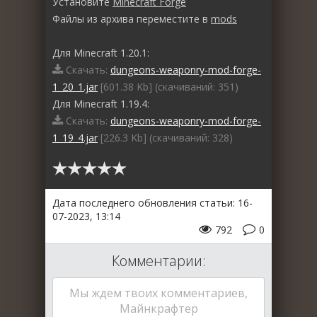
Установите
Minecraft Forge
Файлы из архива переместите в
mods
Для Minecraft 1.20.1:
Скачать:
dungeons-weaponry-mod-forge-
1_20_1.jar
[601.38 Kb] (cкачиваний: 351)
Для Minecraft 1.19.4:
Скачать:
dungeons-weaponry-mod-forge-
1_19_4.jar
[226.3 Kb] (cкачиваний: 328)
Дата последнего обновления статьи: 16-
07-2023, 13:14
792
0
Комментарии:
Мы ждем твоих комментариев,
Майнкрафтер