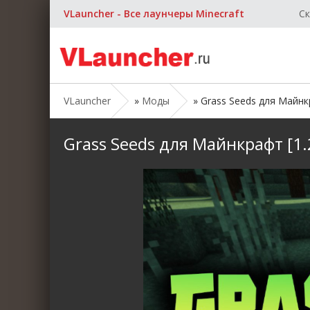
VLauncher - Все лаунчеры Minecraft
Ск
VLauncher
»
Моды
» Grass Seeds для Майнкра
Grass Seeds для Майнкрафт [1.2