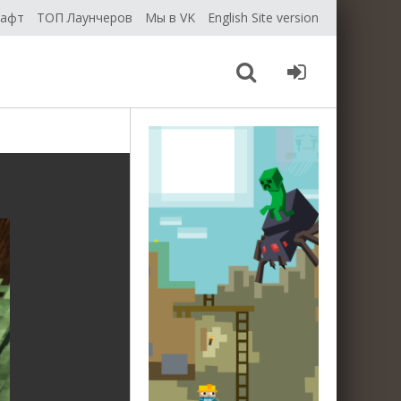
рафт
ТОП Лаунчеров
Мы в VK
English Site version