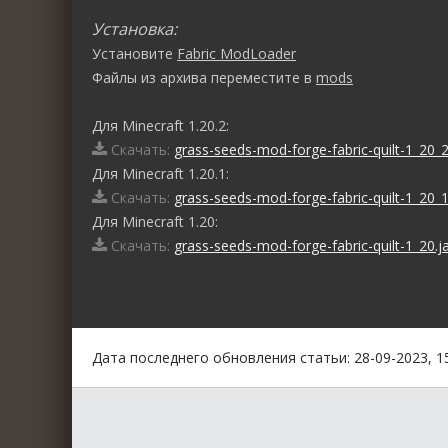
Установка:
Установите
Fabric ModLoader
Файлы из архива переместите в
mods
Для Minecraft 1.20.2:
Скачать:
grass-seeds-mod-forge-fabric-quilt-1_20_2
Для Minecraft 1.20.1:
Скачать:
grass-seeds-mod-forge-fabric-quilt-1_20_1
Для Minecraft 1.20:
Скачать:
grass-seeds-mod-forge-fabric-quilt-1_20.j
0
1
2
3
4
5
Дата последнего обновления статьи: 28-09-2023, 1