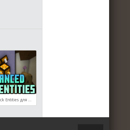
Enhanced Block Entities для Майнкрафт [1.20.1, 1.20, 1.19.4]