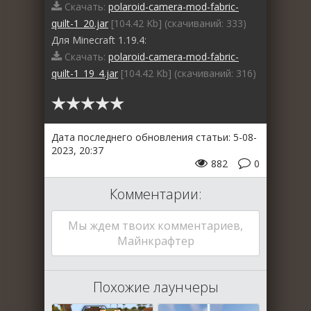
Скачать:
polaroid-camera-mod-fabric-
quilt-1_20.jar
[104.42 Kb] (cкачиваний: 333)
Для Minecraft 1.19.4:
Скачать:
polaroid-camera-mod-fabric-
quilt-1_19_4.jar
[104.42 Kb] (cкачиваний: 316)
Дата последнего обновления статьи: 5-08-
2023, 20:37
882
0
Комментарии:
Мы ждем твоих комментариев,
Майнкрафтер
Похожие лаунчеры