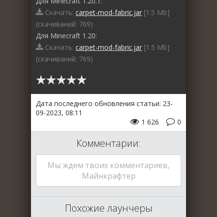
Для Minecraft 1.20.1:
Скачать:
carpet-mod-fabric.jar
[1.5 Mb]
(cкачиваний: 769)
Для Minecraft 1.20:
Скачать:
carpet-mod-fabric.jar
[1.5 Mb]
(cкачиваний: 769)
Дата последнего обновления статьи: 23-
09-2023, 08:11
1 626
0
Комментарии:
Мы ждем твоих комментариев,
Майнкрафтер
Похожие лаунчеры