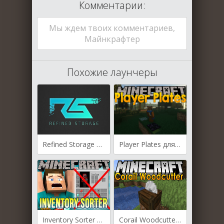
Комментарии:
Мы ждем твоих комментариев,
Майнкрафтер
Похожие лаунчеры
Refined Storage для Майнкрафт [1.12.2, 1.14.4, 1.15.1, 1.15.2]
Player Plates для Майнкрафт [1.12.2, 1.13.2, 1.14.2, 1.15.2]
Inventory Sorter для Майнкрафт [1.12.2, 1.14.2, 1.14.4, 1.15.2]
Corail Woodcutter для Майнкрафт [1.14.4, 1.15.1]