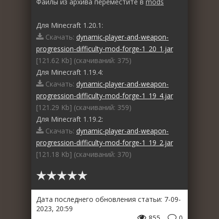
Файлы из архива переместите в
mods
Для Minecraft 1.20.1:
Скачать:
dynamic-player-and-weapon-
progression-difficulty-mod-forge-1_20_1.jar
[121.62 Kb] (cкачиваний: 375)
Для Minecraft 1.19.4:
Скачать:
dynamic-player-and-weapon-
progression-difficulty-mod-forge-1_19_4.jar
[121.29 Kb] (cкачиваний: 359)
Для Minecraft 1.19.2:
Скачать:
dynamic-player-and-weapon-
progression-difficulty-mod-forge-1_19_2.jar
[121.18 Kb] (cкачиваний: 370)
Дата последнего обновления статьи: 7-09-
2023, 20:59
855
0