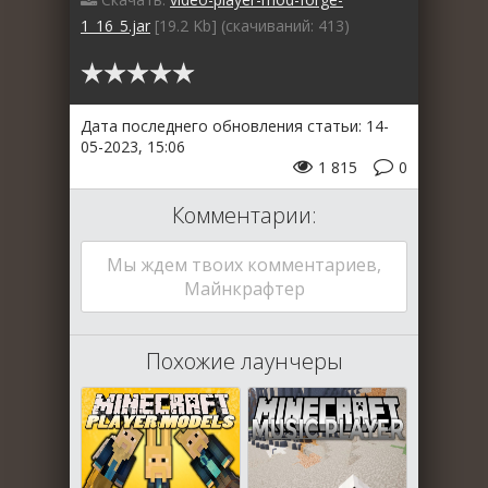
1_16_5.jar
[19.2 Kb] (cкачиваний: 413)
Дата последнего обновления статьи: 14-
05-2023, 15:06
1 815
0
Комментарии:
Мы ждем твоих комментариев,
Майнкрафтер
Похожие лаунчеры