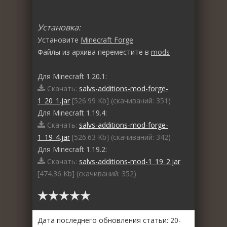
Установка:
Установите
Minecraft Forge
Файлы из архива переместите в
mods
Для Minecraft 1.20.1:
Скачать:
salvs-additions-mod-forge-
1_20_1.jar
[526.99 Kb] (cкачиваний: 351)
Для Minecraft 1.19.4:
Скачать:
salvs-additions-mod-forge-
1_19_4.jar
[526.63 Kb] (cкачиваний: 342)
Для Minecraft 1.19.2:
Скачать:
salvs-additions-mod-1_19_2.jar
[474.36 Kb] (cкачиваний: 352)
Дата последнего обновления статьи: 20-