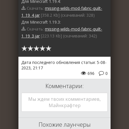
Для Minecraft 1.19.4:
Скачать:
missing-wilds-mod-fabric-quilt-
1_19_4.jar
[358.2 Kb] (cкачиваний: 328)
Для Minecraft 1.19.3:
Скачать:
missing-wilds-mod-fabric-quilt-
1_19_3.jar
[223.13 Kb] (cкачиваний: 342)
Дата последнего обновления статьи: 5-08-
2023, 21:17
696
0
Комментарии:
Мы ждем твоих комментариев,
Майнкрафтер
Похожие лаунчеры