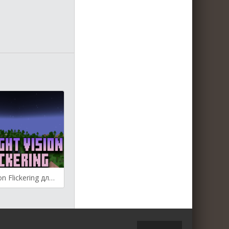
No Night Vision Flickering для Майнкрафт [1.19.3, 1.19.2]