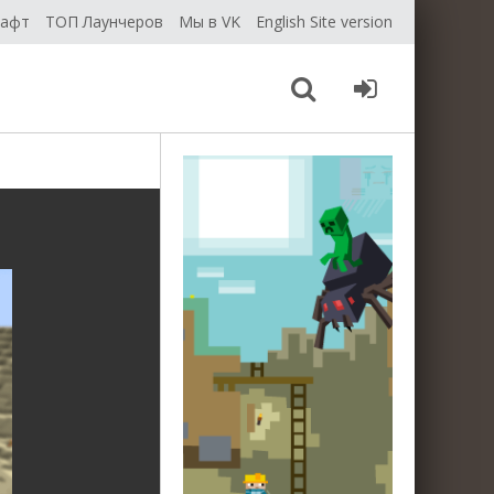
рафт
ТОП Лаунчеров
Мы в VK
English Site version