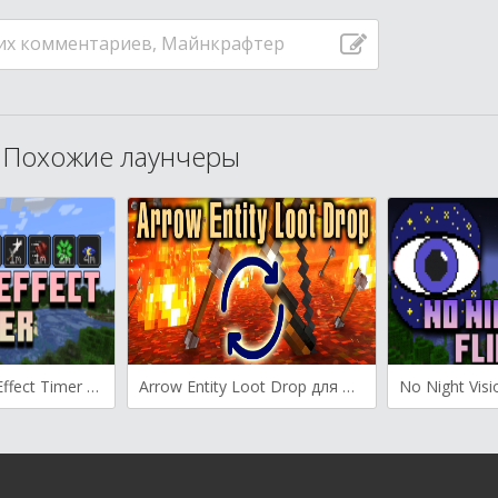
их комментариев, Майнкрафтер
Похожие лаунчеры
Скачать Status Effect Timer для Майнкрафт [1.19, 1.18.2, 1.17.1]
Arrow Entity Loot Drop для Майнкрафт [1.19.4, 1.19.2]