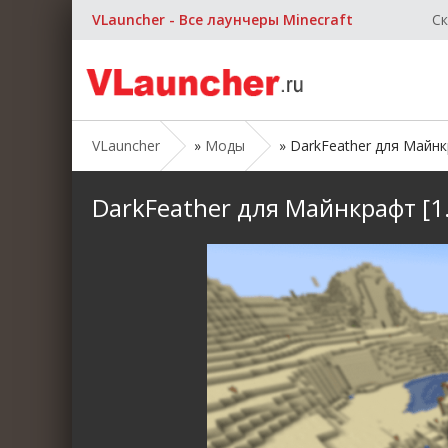
VLauncher - Все лаунчеры Minecraft
Ск
VLauncher
»
Моды
» DarkFeather для Майнкра
DarkFeather для Майнкрафт [1.2