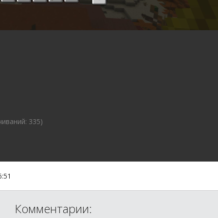
чиваний: 335)
6:51
Комментарии: