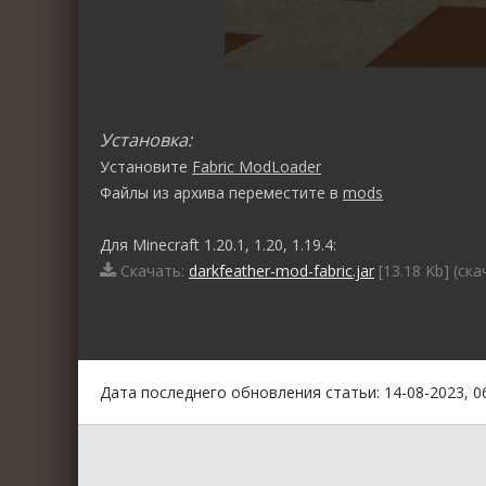
Установка:
Установите
Fabric ModLoader
Файлы из архива переместите в
mods
Для Minecraft 1.20.1, 1.20, 1.19.4:
Скачать:
darkfeather-mod-fabric.jar
[13.18 Kb] (cка
0
1
2
3
4
5
Дата последнего обновления статьи: 14-08-2023, 0