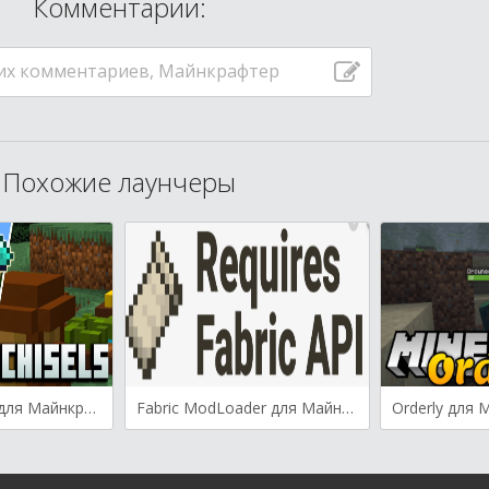
Комментарии:
их комментариев, Майнкрафтер
Похожие лаунчеры
Bits And Chisels для Майнкрафт [1.19.4, 1.19.2, 1.18.2]
Fabric ModLoader для Майнкрафт [1.14.4, 1.15, 1.15.1, 1.15.2]