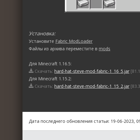
Установка:
Установите
Fabric ModLoader
Файлы из архива переместите в
mods
Для Minecraft 1.16.5:
Скачать:
hard-hat-steve-mod-fabric-1_16_5.jar
[81.
Для Minecraft 1.15.2:
Скачать:
hard-hat-steve-mod-fabric-1_15_2.jar
[83.
0
1
2
3
4
5
Дата последнего обновления статьи: 19-06-2023, 0