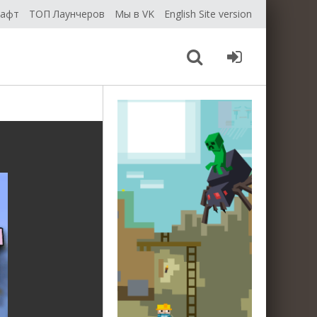
рафт
ТОП Лаунчеров
Мы в VK
English Site version