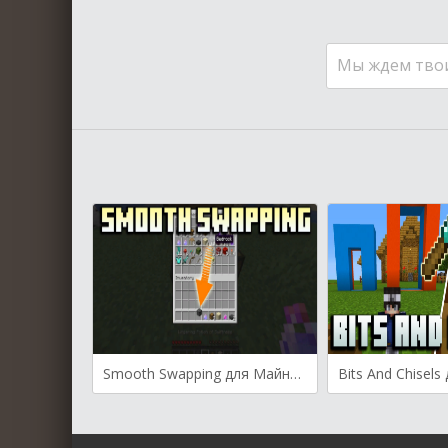
Мы ждем тво
Smooth Swapping для Майнкрафт [1.19.4, 1.19.3, 1.19.2]