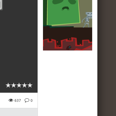
637
0