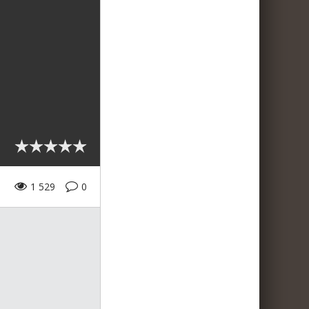
1 529
0