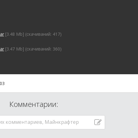
ar
[3.48 Mb] (cкачиваний: 417)
ar
[3.47 Mb] (cкачиваний: 360)
:03
Комментарии:
их комментариев, Майнкрафтер