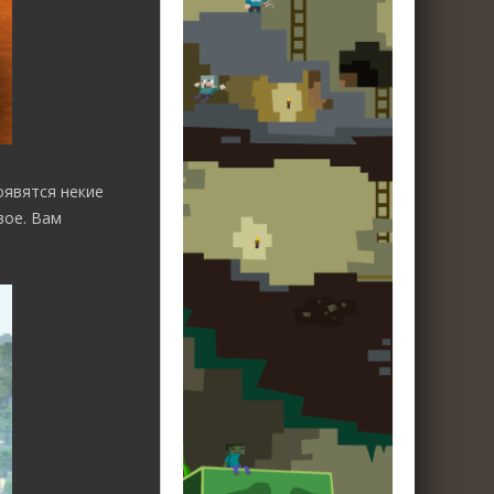
оявятся некие
вое. Вам