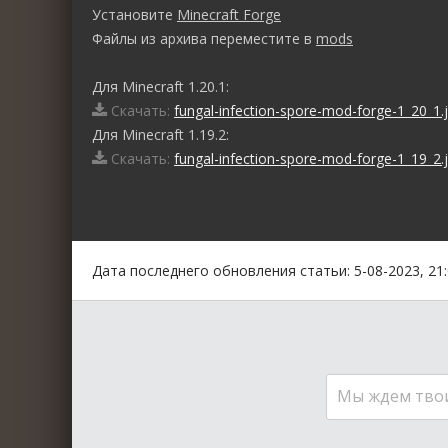
Установите
Minecraft Forge
Файлы из архива переместите в
mods
Для Minecraft 1.20.1:
Скачать:
fungal-infection-spore-mod-forge-1_20_1.j
Для Minecraft 1.19.2:
Скачать:
fungal-infection-spore-mod-forge-1_19_2.j
0
1
2
3
4
5
Дата последнего обновления статьи: 5-08-2023, 21
Мы ждем тво