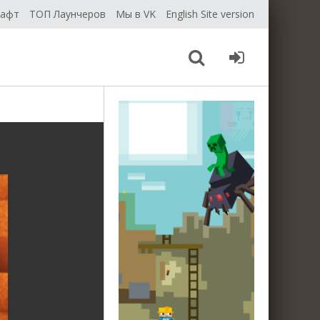
рафт
ТОП Лаунчеров
Мы в VK
English Site version