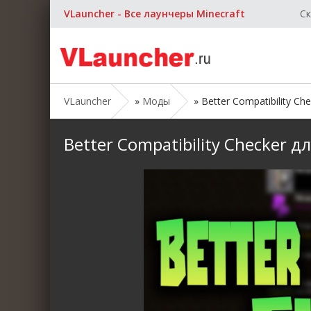
VLauncher - Все лаунчеры Minecraft
Ск
VLauncher
»
Моды
» Better Compatibility Che
Better Compatibility Checker дл