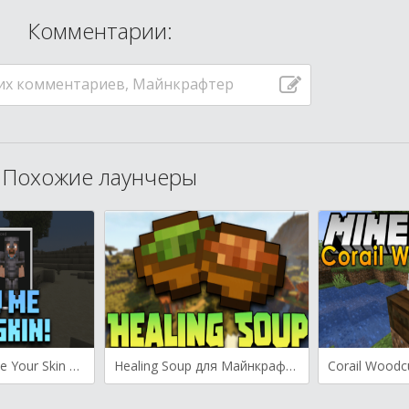
Комментарии:
их комментариев, Майнкрафтер
Похожие лаунчеры
Enjarai’s Show Me Your Skin для Майнкрафт [1.20.1, 1.20, 1.19.4]
Healing Soup для Майнкрафт [1.20.1, 1.20, 1.19.4]