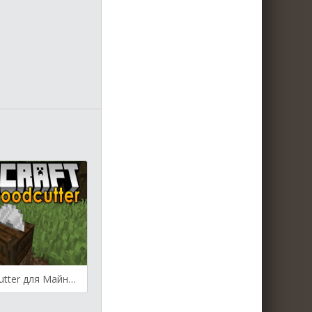
Corail Woodcutter для Майнкрафт [1.14.4, 1.15.1]