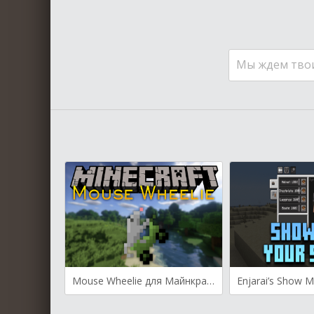
Мы ждем тво
Mouse Wheelie для Майнкрафт [1.20.1, 1.20]