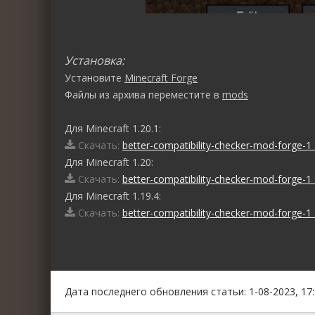
Установка:
Установите
Minecraft Forge
Файлы из архива переместите в
mods
Для Minecraft 1.20.1:
Скачать:
better-compatibility-checker-mod-forge-1_
Для Minecraft 1.20:
Скачать:
better-compatibility-checker-mod-forge-1_
Для Minecraft 1.19.4:
Скачать:
better-compatibility-checker-mod-forge-1_
0
1
2
3
4
5
Дата последнего обновления статьи: 1-08-2023, 17