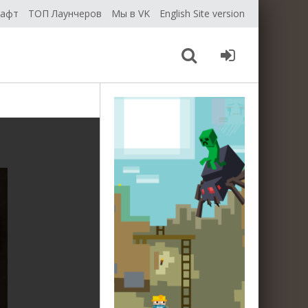
рафт
ТОП Лаунчеров
Мы в VK
English Site version