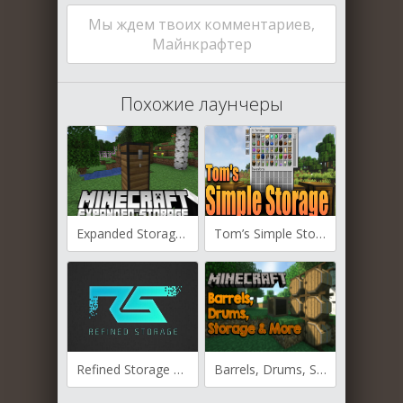
Мы ждем твоих комментариев,
Майнкрафтер
Похожие лаунчеры
Expanded Storage для Майнкрафт [1.19.3, 1.19.2, 1.18.2]
Tom’s Simple Storage для Майнкрафт [1.19.4, 1.19.3, 1.19.2]
Refined Storage для Майнкрафт [1.12.2, 1.14.4, 1.15.1, 1.15.2]
Barrels, Drums, Storage & More для Майнкафт 1.12.2