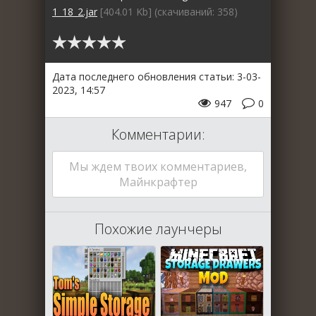
1_18_2.jar
[404.01 Kb] (cкачиваний: 358)
Дата последнего обновления статьи: 3-03-
2023, 14:57
947
0
Комментарии:
Мы ждем твоих комментариев,
Майнкрафтер
Похожие лаунчеры