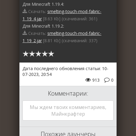
Для Minecraft 1.19.4:
Скачать:
smelting-touch-mod-fabric-
1_19_4.jar
[8.63 Kb] (cкачиваний: 361)
Для Minecraft 1.19.2:
Скачать:
smelting-touch-mod-fabric-
1_19_2.jar
[8.81 Kb] (cкачиваний: 337)
Дата последнего обновления статьи: 10-
07-2023, 20:54
913
0
Комментарии:
Мы ждем твоих комментариев,
Майнкрафтер
Похожие лаунчеры