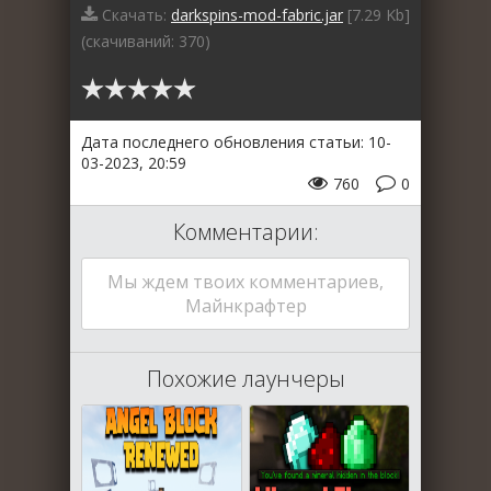
Скачать:
darkspins-mod-fabric.jar
[7.29 Kb]
(cкачиваний: 370)
Дата последнего обновления статьи: 10-
03-2023, 20:59
760
0
Комментарии:
Мы ждем твоих комментариев,
Майнкрафтер
Похожие лаунчеры