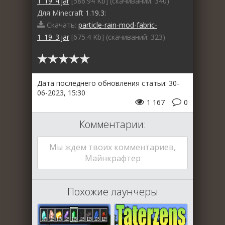
1_19_4.jar
[586.94 Kb] (cкачиваний: 340)
Для Minecraft 1.19.3:
Скачать:
particle-rain-mod-fabric-
1_19_3.jar
[675.4 Kb] (cкачиваний: 323)
Дата последнего обновления статьи: 30-
06-2023, 15:30
1 167
0
Комментарии:
Мы ждем твоих комментариев,
Майнкрафтер
Похожие лаунчеры