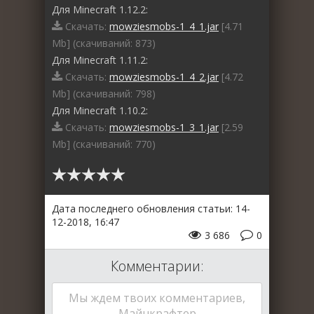
Для Minecraft 1.12.2:
Скачать:
mowziesmobs-1_4_1.jar
[4.71
Mb] (cкачиваний: 873)
Для Minecraft 1.11.2:
Скачать:
mowziesmobs-1_4_2.jar
[4.72
Mb] (cкачиваний: 798)
Для Minecraft 1.10.2:
Скачать:
mowziesmobs-1_3_1.jar
[2.59
Mb] (cкачиваний: 770)
Дата последнего обновления статьи: 14-
12-2018, 16:47
3 686
0
Комментарии:
Мы ждем твоих комментариев,
Майнкрафтер