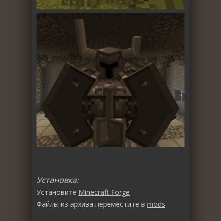
Установка:
Установите
Minecraft Forge
Файлы из архива переместите в
mods