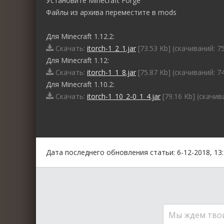
Установите Minecraft Forge
Файлы из архива переместите в mods
Для Minecraft 1.12.2:
Скачать:
itorch-1_2_1.jar
[73.53 Kb] (cкачиваний: 7
Для Minecraft 1.12:
Скачать:
itorch-1_1_8.jar
[75.87 Kb] (cкачиваний: 7
Для Minecraft 1.10.2:
Скачать:
itorch-1_10_2-0_1_4.jar
[79.16 Kb] (cкачив
0
1
2
3
4
5
Дата последнего обновления статьи: 6-12-2018, 13
Мы ждем тво