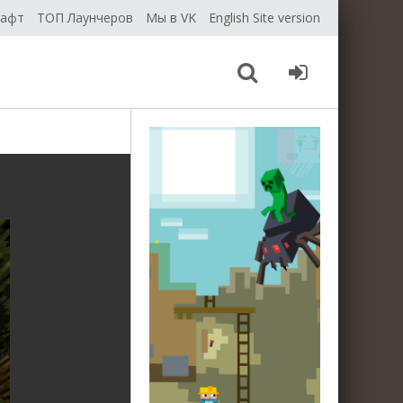
рафт
ТОП Лаунчеров
Мы в VK
English Site version