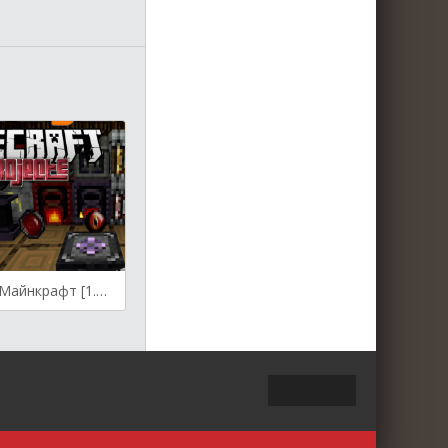
ProjectE для Майнкрафт [1.12.2, 1.11.2, 1.10.2]