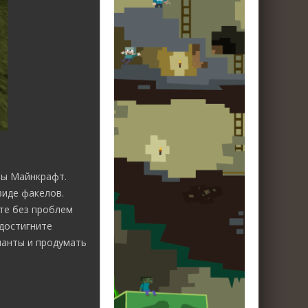
ры Майнкрафт.
виде факелов.
ете без проблем
достигните
ианты и продумать