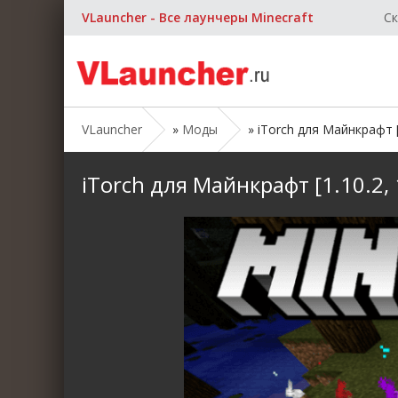
VLauncher - Все лаунчеры Minecraft
Ск
VLauncher
»
Моды
» iTorch для Майнкрафт [1.
iTorch для Майнкрафт [1.10.2, 1