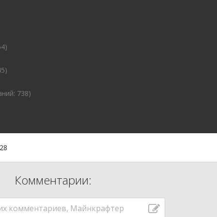
54)
45)
аний: 738)
:28
Комментарии:
их комментариев, Майнкрафтер