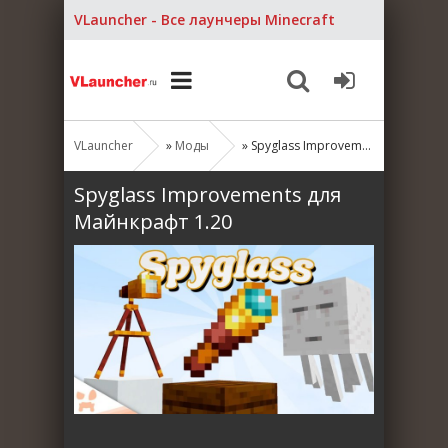
VLauncher - Все лаунчеры Minecraft
VLauncher
»
Моды
» Spyglass Improvements для Майнкрафт 1.20
Spyglass Improvements для
Майнкрафт 1.20