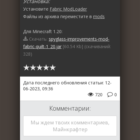
Установка:
Установите
Fabric ModLoader
Файлы из архива переместите в
mods
Для Minecraft 1.20:
Скачать:
spyglass-improvements-mod-
fabric-quilt-1_20.jar
[60.54 Kb] (cкачиваний:
328)
Дата последнего обновления статьи: 12-
06-2023, 09:36
720
0
Комментарии:
Мы ждем твоих комментариев,
Майнкрафтер