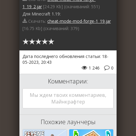
1_19_2.jar
[24.29 Kb] (cкачиваний: 551)
Для Minecraft 1.19:
Скачать:
cheat-mode-mod-forge-1_19.jar
[16.75 Kb] (cкачиваний: 379)
Дата последнего обновления статьи: 18-
05-2023, 20:43
1 246
0
Комментарии:
Мы ждем твоих комментариев,
Майнкрафтер
Похожие лаунчеры