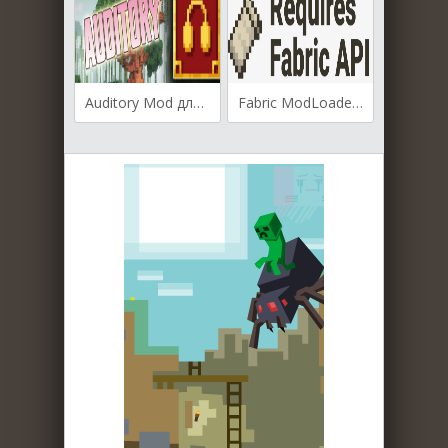
Auditory Mod для Майнкрафт [1.19.3, 1.19.2, 1.19]
Fabric ModLoader для Майнкрафт [1.14.4, 1.15, 1.15.1, 1.15.2]