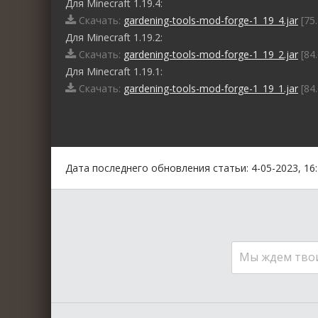
Для Minecraft 1.19.4:
Скачать:
gardening-tools-mod-forge-1_19_4.jar
[75.
Для Minecraft 1.19.2:
Скачать:
gardening-tools-mod-forge-1_19_2.jar
[84.
Для Minecraft 1.19.1:
Скачать:
gardening-tools-mod-forge-1_19_1.jar
[84.
0
1
2
3
4
5
Дата последнего обновления статьи: 4-05-2023, 16
Мы ждем тво