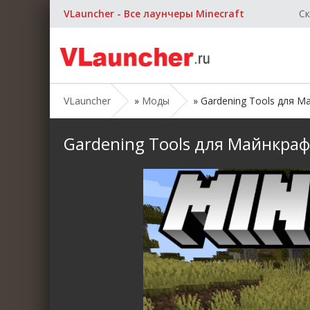
VLauncher - Все лаунчеры Minecraft
Ск
VLauncher
»
Моды
» Gardening Tools для Май
Gardening Tools для Майнкрафт 