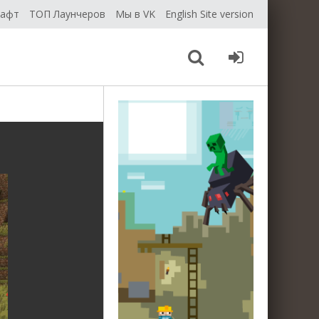
рафт
ТОП Лаунчеров
Мы в VK
English Site version