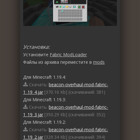
Установка:
Установите
Fabric ModLoader
Файлы из архива переместите в
mods
Для Minecraft 1.19.4:
Скачать:
beacon-overhaul-mod-fabric-
1_19_4.jar
[370.16 Kb] (cкачиваний: 381)
Для Minecraft 1.19.3:
Скачать:
beacon-overhaul-mod-fabric-
1_19_3.jar
[350.29 Kb] (cкачиваний: 352)
Для Minecraft 1.19.2:
Скачать:
beacon-overhaul-mod-fabric-
1_19_2.jar
[329.34 Kb] (cкачиваний: 394)