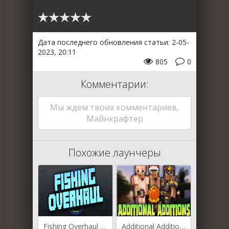
Дата последнего обновления статьи: 2-05-
2023, 20:11
805
0
Комментарии:
Мы ждем твоих комментариев,
Майнкрафтер
Похожие лаунчеры
Fishing Overhaul для Майнкрафт [1.19, 1.18.2, 1.17.1]
Additional Additions для Майнкрафт [1.19.4, 1.19.3, 1.19.2]