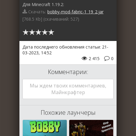
Для Minecraft 1.19.2:
Скачать:
bobby-mod-fabric-1_19_2.jar
[768.5 Kb] (cкачиваний: 527)
Дата последнего обновления статьи: 21-
03-2023, 14:52
2 415
0
Комментарии:
Мы ждем твоих комментариев,
Майнкрафтер
Похожие лаунчеры