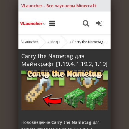
VLauncher - Все лаунчеры Minecraft
VLauncher
»
Моды
» Carry the Nametag для Майнкрафт [1.19.4, 1.19.2, 1.19]
Carry the Nametag для
Майнкрафт [1.19.4, 1.19.2, 1.19]
Нововведение
Carry the Nametag
для